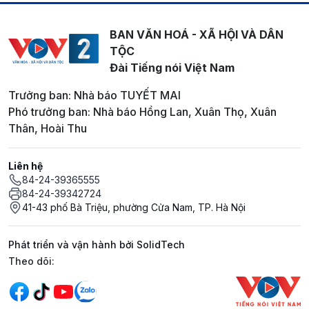
BAN VĂN HOÁ - XÃ HỘI VÀ DÂN
TỘC
Đài Tiếng nói Việt Nam
Trưởng ban: Nhà báo TUYẾT MAI
Phó trưởng ban: Nhà báo Hồng Lan, Xuân Thọ, Xuân
Thân, Hoài Thu
Liên hệ
84-24-39365555
84-24-39342724
41-43 phố Bà Triệu, phường Cửa Nam, TP. Hà Nội
Phát triển và vận hành bởi SolidTech
Mạng xã hội
Theo dõi: