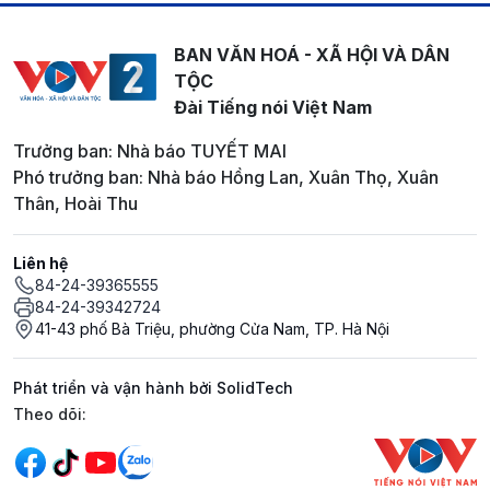
BAN VĂN HOÁ - XÃ HỘI VÀ DÂN
TỘC
Đài Tiếng nói Việt Nam
Trưởng ban: Nhà báo TUYẾT MAI
Phó trưởng ban: Nhà báo Hồng Lan, Xuân Thọ, Xuân
Thân, Hoài Thu
Liên hệ
84-24-39365555
84-24-39342724
41-43 phố Bà Triệu, phường Cửa Nam, TP. Hà Nội
Phát triển và vận hành bởi SolidTech
Mạng xã hội
Theo dõi: