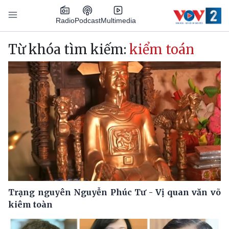
Nhảy đến nội dung
Podcast
Radio
Multimedia
Main navigation
Từ khóa tìm kiếm:
kiểm toán
Trạng nguyên Nguyễn Phúc Tư - Vị quan văn võ
kiêm toàn