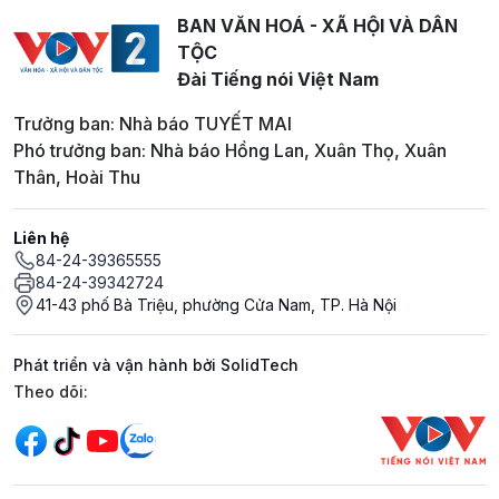
BAN VĂN HOÁ - XÃ HỘI VÀ DÂN
TỘC
Đài Tiếng nói Việt Nam
Trưởng ban: Nhà báo TUYẾT MAI
Phó trưởng ban: Nhà báo Hồng Lan, Xuân Thọ, Xuân
Thân, Hoài Thu
Liên hệ
84-24-39365555
84-24-39342724
41-43 phố Bà Triệu, phường Cửa Nam, TP. Hà Nội
Phát triển và vận hành bởi SolidTech
Mạng xã hội
Theo dõi: