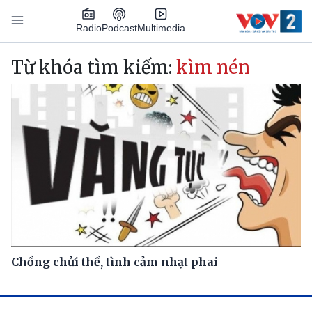
Nhảy đến nội dung
Podcast
Radio
Multimedia
Main navigation
Từ khóa tìm kiếm:
kìm nén
Chồng chửi thề, tình cảm nhạt phai