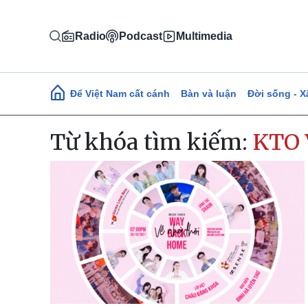
Nhảy đến nội dung
Radio
Podcast
Multimedia
Main navigation
Để Việt Nam cất cánh
Bàn và luận
Đời sống - X
Từ khóa tìm kiếm:
KTO 