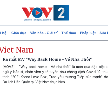
ã hội
Giáo dục
Văn hóa - Giải trí
Thể thao
Pháp luật
Sức 
Viet Nam
Ra mắt MV "Way Back Home - Về Nhà Thôi"
[VOV2] - "Way back home - Về nhà thôi" là món quà đặc biệt ti
ngũ y bác sĩ, nhân viên y tế tuyến đầu chống dịch Covid-19, th
trình "2021 Korea Love Box, Trao yêu thương-Tiếp sức mạnh" d
Du lịch Hàn Quốc tại Việt Nam thực hiện