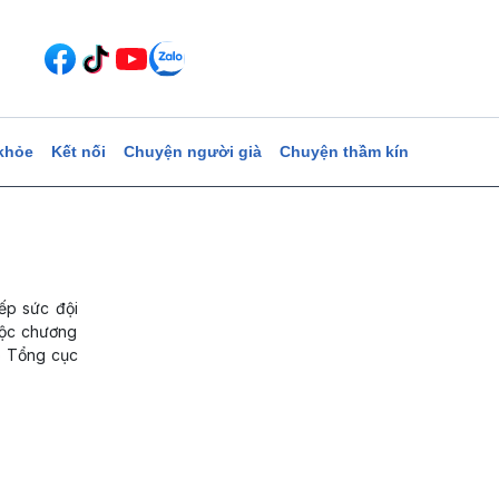
khỏe
Kết nối
Chuyện người già
Chuyện thầm kín
ếp sức đội
uộc chương
o Tổng cục