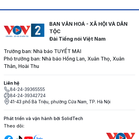
BAN VĂN HOÁ - XÃ HỘI VÀ DÂN
TỘC
Đài Tiếng nói Việt Nam
Trưởng ban: Nhà báo TUYẾT MAI
Phó trưởng ban: Nhà báo Hồng Lan, Xuân Thọ, Xuân
Thân, Hoài Thu
Liên hệ
84-24-39365555
84-24-39342724
41-43 phố Bà Triệu, phường Cửa Nam, TP. Hà Nội
Phát triển và vận hành bởi SolidTech
Mạng xã hội
Theo dõi: