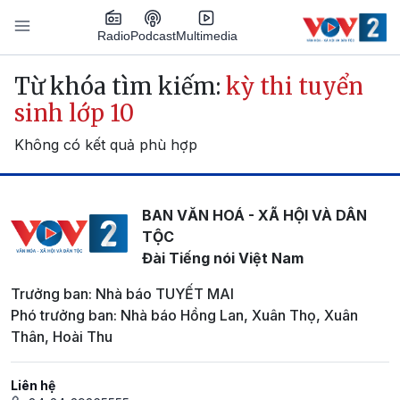
Nhảy đến nội dung
Podcast
Radio
Multimedia
Main navigation
Từ khóa tìm kiếm:
kỳ thi tuyển
sinh lớp 10
Không có kết quả phù hợp
BAN VĂN HOÁ - XÃ HỘI VÀ DÂN
TỘC
Đài Tiếng nói Việt Nam
Trưởng ban: Nhà báo TUYẾT MAI
Phó trưởng ban: Nhà báo Hồng Lan, Xuân Thọ, Xuân
Thân, Hoài Thu
Liên hệ