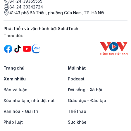
84-24-39365555
84-24-39342724
41-43 phố Bà Triệu, phường Cửa Nam, TP. Hà Nội
Phát triển và vận hành bởi SolidTech
Mạng xã hội
Theo dõi:
Trang chủ
Mới nhất
Xem nhiều
Podcast
Bàn và luận
Đời sống - Xã hội
Xóa nhà tạm, nhà dột nát
Giáo dục - Đào tạo
Văn hóa - Giải trí
Thể thao
Pháp luật
Sức khỏe