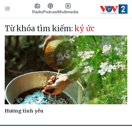
Nhảy đến nội dung
Podcast
Radio
Multimedia
Main navigation
Từ khóa tìm kiếm:
ký ức
Hương tình yêu