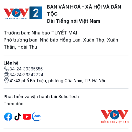
BAN VĂN HOÁ - XÃ HỘI VÀ DÂN
TỘC
Đài Tiếng nói Việt Nam
Trưởng ban: Nhà báo TUYẾT MAI
Phó trưởng ban: Nhà báo Hồng Lan, Xuân Thọ, Xuân
Thân, Hoài Thu
Liên hệ
84-24-39365555
84-24-39342724
41-43 phố Bà Triệu, phường Cửa Nam, TP. Hà Nội
Phát triển và vận hành bởi SolidTech
Mạng xã hội
Theo dõi: