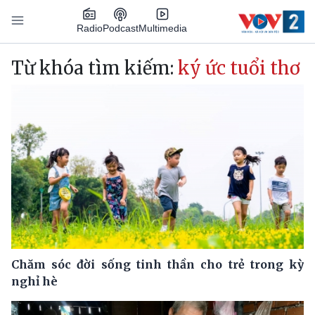
Nhảy đến nội dung
Podcast
Radio
Multimedia
Main navigation
Từ khóa tìm kiếm:
ký ức tuổi thơ
Chăm sóc đời sống tinh thần cho trẻ trong kỳ
nghỉ hè