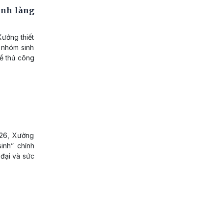
inh làng
ưởng thiết
 nhóm sinh
hề thủ công
026, Xưởng
inh” chính
 đại và sức