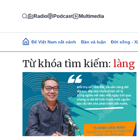
Nhảy đến nội dung
Radio
Podcast
Multimedia
Main navigation
Để Việt Nam cất cánh
Bàn và luận
Đời sống - X
Từ khóa tìm kiếm:
làng