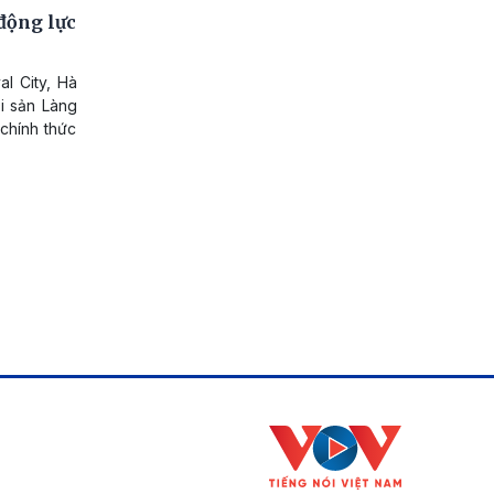
động lực
l City, Hà
Di sản Làng
chính thức