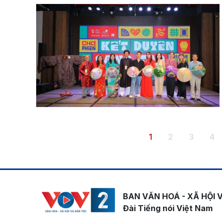
Pagination
Trang hiện thời
Trang
Trang
Tr
1
2
3
4
BAN VĂN HOÁ - XÃ HỘI 
Đài Tiếng nói Việt Nam