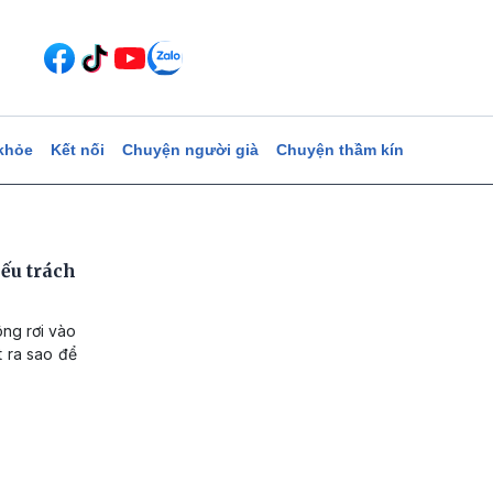
khỏe
Kết nối
Chuyện người già
Chuyện thầm kín
iếu trách
ông rơi vào
t ra sao để