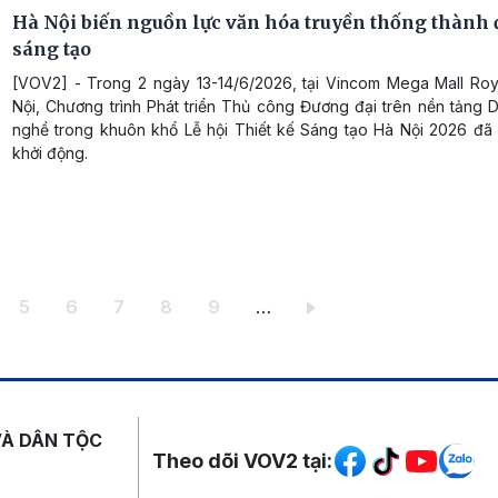
Hà Nội biến nguồn lực văn hóa truyền thống thành 
sáng tạo
[VOV2] - Trong 2 ngày 13-14/6/2026, tại Vincom Mega Mall Roya
Nội, Chương trình Phát triển Thủ công Đương đại trên nền tảng 
nghề trong khuôn khổ Lễ hội Thiết kế Sáng tạo Hà Nội 2026 đã 
khởi động.
ang
Trang
Trang
Trang
Trang
Trang
5
6
7
8
9
…
Mạng xã hội
VÀ DÂN TỘC
Theo dõi VOV2 tại: