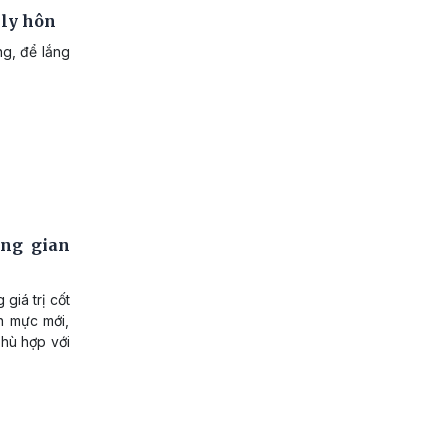
 ly hôn
ng, để lắng
ông gian
giá trị cốt
n mực mới,
phù hợp với