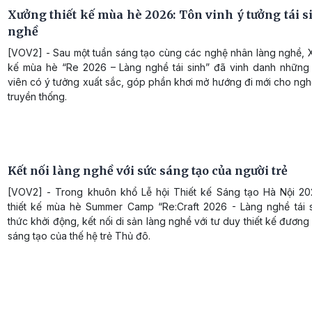
Xưởng thiết kế mùa hè 2026: Tôn vinh ý tưởng tái s
nghề
[VOV2] - Sau một tuần sáng tạo cùng các nghệ nhân làng nghề, X
kế mùa hè “Re 2026 – Làng nghề tái sinh” đã vinh danh những
viên có ý tưởng xuất sắc, góp phần khơi mở hướng đi mới cho ng
truyền thống.
Kết nối làng nghề với sức sáng tạo của người trẻ
[VOV2] - Trong khuôn khổ Lễ hội Thiết kế Sáng tạo Hà Nội 2
thiết kế mùa hè Summer Camp “Re:Craft 2026 - Làng nghề tái s
thức khởi động, kết nối di sản làng nghề với tư duy thiết kế đương
sáng tạo của thế hệ trẻ Thủ đô.