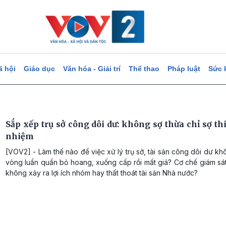
ã hội
Giáo dục
Văn hóa - Giải trí
Thể thao
Pháp luật
Sức 
Sắp xếp trụ sở công dôi dư: không sợ thừa chỉ sợ th
nhiệm
[VOV2] - Làm thế nào để việc xử lý trụ sở, tài sản công dôi dư kh
vòng luẩn quẩn bỏ hoang, xuống cấp rồi mất giá? Cơ chế giám sá
không xảy ra lợi ích nhóm hay thất thoát tài sản Nhà nước?