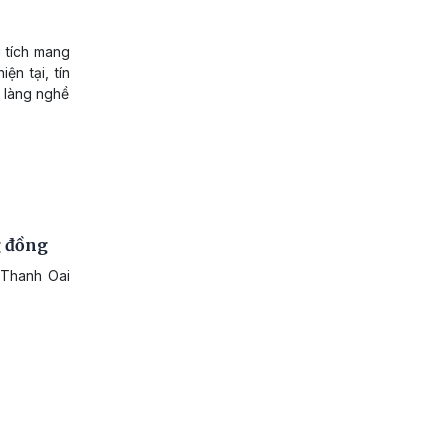
i tích mang
ện tại, tín
t làng nghề
g đồng
 Thanh Oai