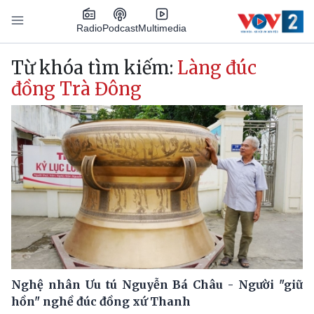
Nhảy đến nội dung
Podcast
Radio
Multimedia
Main navigation
Từ khóa tìm kiếm:
Làng đúc
đồng Trà Đông
Nghệ nhân Ưu tú Nguyễn Bá Châu - Người "giữ
hồn" nghề đúc đồng xứ Thanh