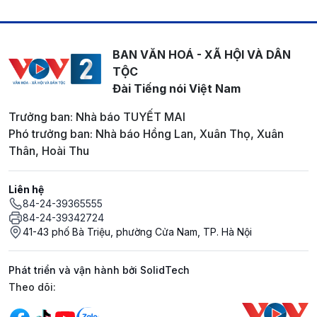
BAN VĂN HOÁ - XÃ HỘI VÀ DÂN
TỘC
Đài Tiếng nói Việt Nam
Trưởng ban: Nhà báo TUYẾT MAI
Phó trưởng ban: Nhà báo Hồng Lan, Xuân Thọ, Xuân
Thân, Hoài Thu
Liên hệ
84-24-39365555
84-24-39342724
41-43 phố Bà Triệu, phường Cửa Nam, TP. Hà Nội
Phát triển và vận hành bởi SolidTech
Mạng xã hội
Theo dõi: