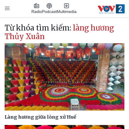
Nhảy đến nội dung
Podcast
Radio
Multimedia
Main navigation
Từ khóa tìm kiếm:
làng hương
Thủy Xuân
Làng hương giữa lòng xứ Huế