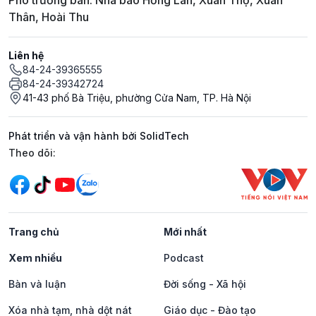
Phó trưởng ban: Nhà báo Hồng Lan, Xuân Thọ, Xuân
Thân, Hoài Thu
Liên hệ
84-24-39365555
84-24-39342724
41-43 phố Bà Triệu, phường Cửa Nam, TP. Hà Nội
Phát triển và vận hành bởi SolidTech
Mạng xã hội
Theo dõi:
Trang chủ
Mới nhất
Xem nhiều
Podcast
Bàn và luận
Đời sống - Xã hội
Xóa nhà tạm, nhà dột nát
Giáo dục - Đào tạo