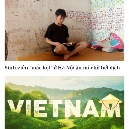
Sinh viên "mắc kẹt" ở Hà Nội ăn mì chờ hết dịch