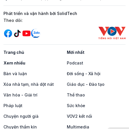
Phát triển và vận hành bởi SolidTech
Mạng xã hội
Theo dõi:
Trang chủ
Mới nhất
Xem nhiều
Podcast
Bàn và luận
Đời sống - Xã hội
Xóa nhà tạm, nhà dột nát
Giáo dục - Đào tạo
Văn hóa - Giải trí
Thể thao
Pháp luật
Sức khỏe
Chuyện người già
VOV2 kết nối
Chuyện thầm kín
Multimedia