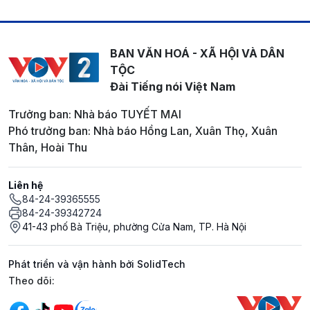
BAN VĂN HOÁ - XÃ HỘI VÀ DÂN
TỘC
Đài Tiếng nói Việt Nam
Trưởng ban: Nhà báo TUYẾT MAI
Phó trưởng ban: Nhà báo Hồng Lan, Xuân Thọ, Xuân
Thân, Hoài Thu
Liên hệ
84-24-39365555
84-24-39342724
41-43 phố Bà Triệu, phường Cửa Nam, TP. Hà Nội
Phát triển và vận hành bởi SolidTech
Mạng xã hội
Theo dõi: