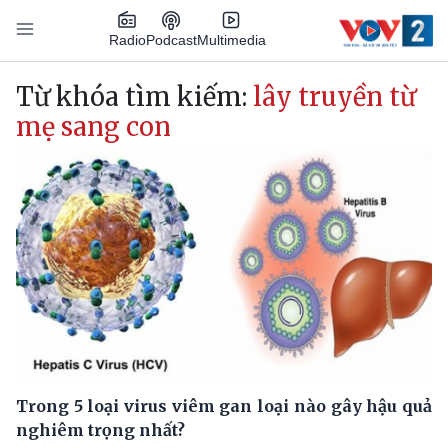
Nhảy đến nội dung
Podcast
Radio
Multimedia
Main navigation
Từ khóa tìm kiếm:
lây truyền từ
mẹ sang con
Trong 5 loại virus viêm gan loại nào gây hậu quả
nghiêm trọng nhất?