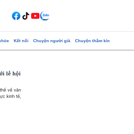
khỏe
Kết nối
Chuyện người già
Chuyện thầm kín
i lễ hội
 thế về văn
ực kinh tế,