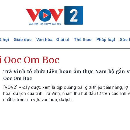
ã hội
Giáo dục
Văn hóa - Giải trí
Thể thao
Pháp luật
Sức 
ội Ooc Om Boc
Trà Vinh tổ chức Liên hoan ẩm thực Nam bộ gắn vớ
Ooc Om Boc
[VOV2] - Đây được xem là dịp quảng bá, giới thiệu tiềm năng, lợi
hóa, du lịch của tỉnh Trà Vinh, nhằm thu hút đầu tư trên các lĩnh v
nhất là trên lĩnh vực văn hóa, du lịch.