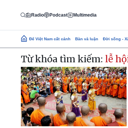
Nhảy đến nội dung
Radio
Podcast
Multimedia
Main navigation
Để Việt Nam cất cánh
Bàn và luận
Đời sống - X
Từ khóa tìm kiếm:
lễ h