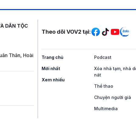
Mạng xã hội
VÀ DÂN TỘC
Theo dõi VOV2 tại:
uân Thân, Hoài
Trang chủ
Podcast
Mới nhất
Xóa nhà tạm, nhà d
nát
Xem nhiều
Thể thao
Chuyện người già
Multimedia