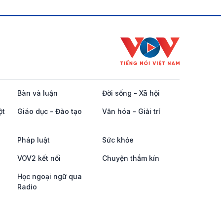
Bàn và luận
Đời sống - Xã hội
ột
Giáo dục - Đào tạo
Văn hóa - Giải trí
Pháp luật
Sức khỏe
VOV2 kết nối
Chuyện thầm kín
Học ngoại ngữ qua
Radio