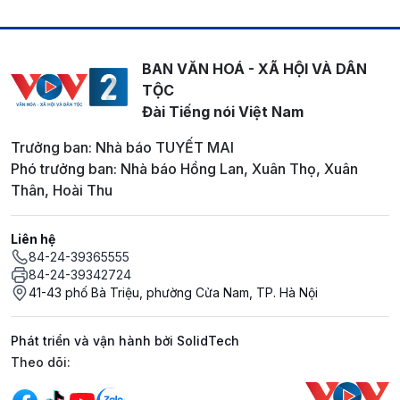
BAN VĂN HOÁ - XÃ HỘI VÀ DÂN
TỘC
Đài Tiếng nói Việt Nam
Trưởng ban: Nhà báo TUYẾT MAI
Phó trưởng ban: Nhà báo Hồng Lan, Xuân Thọ, Xuân
Thân, Hoài Thu
Liên hệ
84-24-39365555
84-24-39342724
41-43 phố Bà Triệu, phường Cửa Nam, TP. Hà Nội
Phát triển và vận hành bởi SolidTech
Mạng xã hội
Theo dõi: