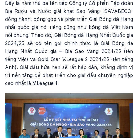
Đây là năm thứ ba liên tiếp Công ty Cổ phần Tập đoàn
Bia Rượu và Nước giải khát Sao Vàng (SAVABECO)
đồng hành, đóng góp và phát triển Giải Bóng đá Hạng
nhất quốc gia nói riếng cũng như bóng đá Việt Nam
nói chung. Theo đó, Giải Bóng đá Hạng Nhất Quốc gia
2024/25 sẽ có tên gọi chính thức là Giải Bóng đá
Hạng Nhất Quốc gia – Bia Sao Vàng 2024/25 (tên
tiếng Việt) và Gold Star V.League 2-2024/25 (tên tiếng
Anh). Giải đấu hứa hẹn sẽ rất hấp dẫn, khẳng định vị
trí nền tảng để phát triển cho giải đấu chuyên nghiệp
cao nhất là V.League 1.