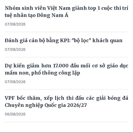
Nhóm sinh viên Việt Nam giành top 1 cuộc thi trí
tuệ nhân tạo Đông Nam Á
07/08/2026
Đánh giá cán bộ bằng KPI: "bộ lọc" khách quan
07/08/2026
Dự kiến giảm hơn 17.000 đầu mối cơ sở giáo dục
mầm non, phổ thông công lập
07/08/2026
VPF bốc thăm, xếp lịch thi đấu các giải bóng đá
Chuyên nghiệp Quốc gia 2026/27
06/08/2026