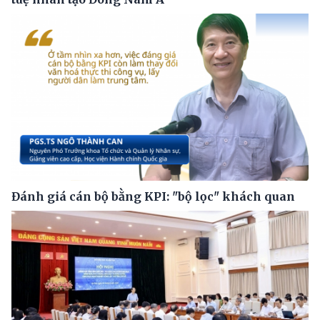
Đánh giá cán bộ bằng KPI: "bộ lọc" khách quan