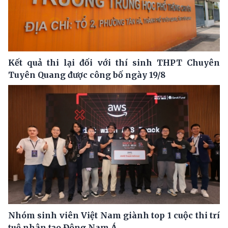
Kết quả thi lại đối với thí sinh THPT Chuyên
Tuyên Quang được công bố ngày 19/8
Nhóm sinh viên Việt Nam giành top 1 cuộc thi trí
tuệ nhân tạo Đông Nam Á