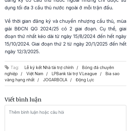
dụng tối đa 3 cầu thủ nước ngoài ở mỗi trận đấu.
Về thời gian đăng ký và chuyển nhượng cầu thủ, mùa
giải BĐCN QG 2024/25 có 2 giai đoạn. Cụ thể, giai
đoạn thứ nhất kéo dài từ ngày 15/8/2024 đến hết ngày
15/10/2024. Giai đoạn thứ 2 từ ngày 20/1/2025 đến hết
ngày 12/3/2025.
Tag:
Lễ ký kết Nhà tài trợ chính
Bóng đá chuyên
nghiệp
Việt Nam
LPBank tài trợ V.League
Bia sao
vàng hạng nhất
JOGARBOLA
Động Lực
Viết bình luận