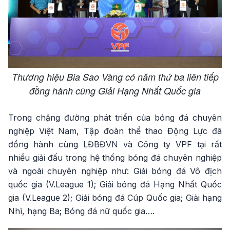
Thương hiệu Bia Sao Vàng có năm thứ ba liên tiếp
đồng hành cùng Giải Hạng Nhất Quốc gia
Trong chặng đường phát triển của bóng đá chuyên
nghiệp Việt Nam, Tập đoàn thể thao Động Lực đã
đồng hành cùng LĐBĐVN và Công ty VPF tại rất
nhiều giải đấu trong hệ thống bóng đá chuyên nghiệp
và ngoài chuyên nghiệp như: Giải bóng đá Vô địch
quốc gia (V.League 1); Giải bóng đá Hạng Nhất Quốc
gia (V.League 2); Giải bóng đá Cúp Quốc gia; Giải hạng
Nhì, hạng Ba; Bóng đá nữ quốc gia….