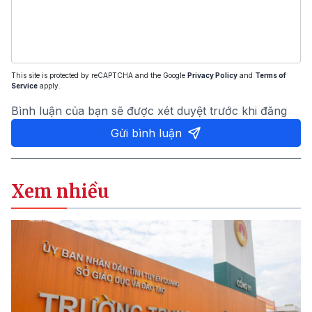
This site is protected by reCAPTCHA and the Google
Privacy Policy
and
Terms of
Service
apply.
Bình luận của bạn sẽ được xét duyệt trước khi đăng
Gửi bình luận
Xem nhiều