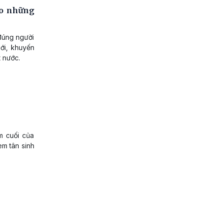
ho những
 đúng người
ới, khuyến
t nước.
m cuối của
em tân sinh