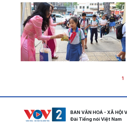
Pagination
Tr
1
BAN VĂN HOÁ - XÃ HỘI 
Đài Tiếng nói Việt Nam