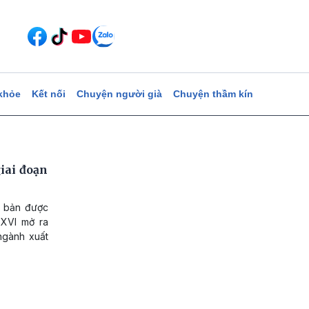
khỏe
Kết nối
Chuyện người già
Chuyện thầm kín
iai đoạn
t bản được
 XVI mở ra
ngành xuất