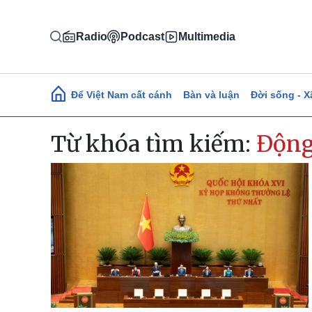
Nhảy đến nội dung
Radio
Podcast
Multimedia
Main navigation
Để Việt Nam cất cánh
Bàn và luận
Đời sống - X
Từ khóa tìm kiếm:
Động