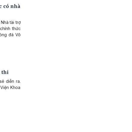
c có nhà
Nhà tài trợ
chính thức
bóng đá Vô
 thi
ẽ diễn ra.
, Viện Khoa