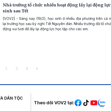
Nhà trường tổ chức nhiều hoạt động lấy lại động lự
sinh sau Tết
[VOV2] - Sáng nay (19/2), học sinh ở nhiều địa phương trên cả 
lại trường học sau kỳ nghỉ Tết Nguyên đán. Nhiều trường đã tổ ch
động vui tươi để lấy lại động lực học tập cho các em.
ang hiện thời
Trang
Trang
Trang
2
3
4
Mạng xã hội
VÀ DÂN TỘC
Theo dõi VOV2 tại: