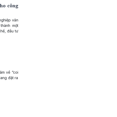
cho công
nghiệp văn
 thành một
chế, đầu tư
âm về “coi
đang đặt ra