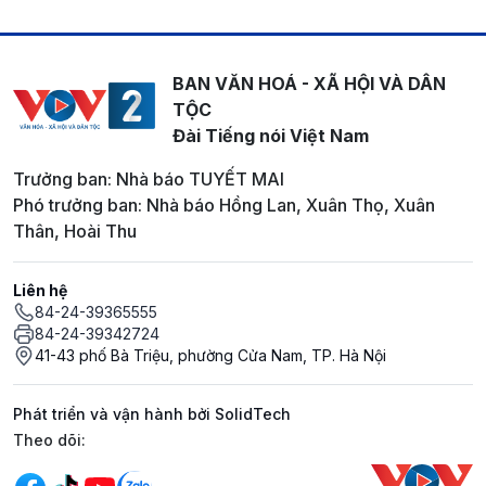
BAN VĂN HOÁ - XÃ HỘI VÀ DÂN
TỘC
Đài Tiếng nói Việt Nam
Trưởng ban: Nhà báo TUYẾT MAI
Phó trưởng ban: Nhà báo Hồng Lan, Xuân Thọ, Xuân
Thân, Hoài Thu
Liên hệ
84-24-39365555
84-24-39342724
41-43 phố Bà Triệu, phường Cửa Nam, TP. Hà Nội
Phát triển và vận hành bởi SolidTech
Mạng xã hội
Theo dõi: