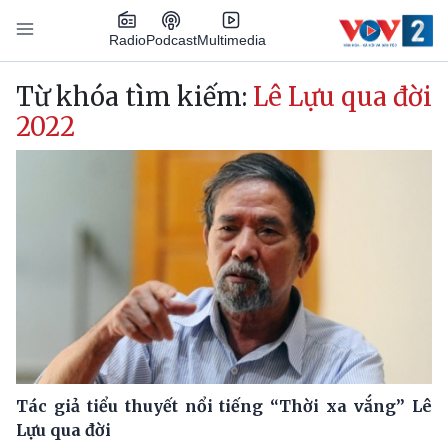
Nhảy đến nội dung
Podcast
Radio
Multimedia
Main navigation
Từ khóa tìm kiếm:
Lê Lựu qua đời
2022
Tác giả tiểu thuyết nổi tiếng “Thời xa vắng” Lê
Lựu qua đời