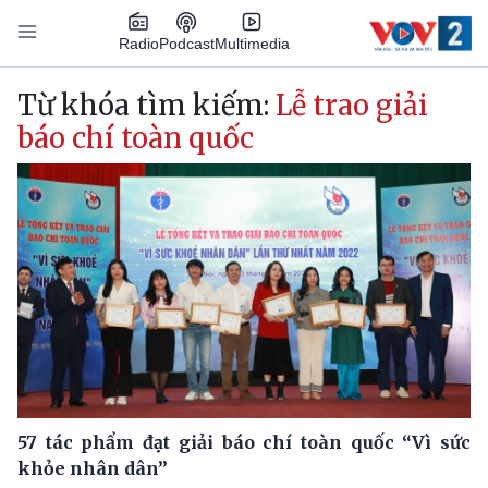
Nhảy đến nội dung
Podcast
Radio
Multimedia
Main navigation
Từ khóa tìm kiếm:
Lễ trao giải
báo chí toàn quốc
57 tác phẩm đạt giải báo chí toàn quốc “Vì sức
khỏe nhân dân”