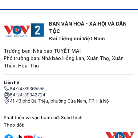
BAN VĂN HOÁ - XÃ HỘI VÀ DÂN
TỘC
Đài Tiếng nói Việt Nam
Trưởng ban: Nhà báo TUYẾT MAI
Phó trưởng ban: Nhà báo Hồng Lan, Xuân Thọ, Xuân
Thân, Hoài Thu
Liên hệ
84-24-39365555
84-24-39342724
41-43 phố Bà Triệu, phường Cửa Nam, TP. Hà Nội
Phát triển và vận hành bởi SolidTech
Mạng xã hội
Theo dõi: