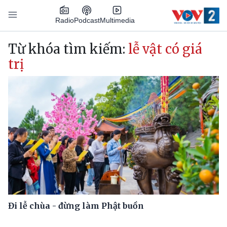
Nhảy đến nội dung
Podcast
Radio
Multimedia
Main navigation
Từ khóa tìm kiếm:
lễ vật có giá
trị
Đi lễ chùa - đừng làm Phật buồn