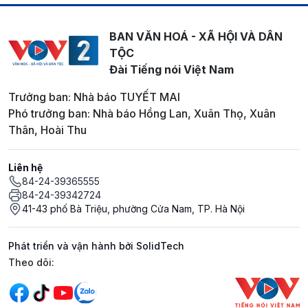
BAN VĂN HOÁ - XÃ HỘI VÀ DÂN
TỘC
Đài Tiếng nói Việt Nam
Trưởng ban: Nhà báo TUYẾT MAI
Phó trưởng ban: Nhà báo Hồng Lan, Xuân Thọ, Xuân
Thân, Hoài Thu
Liên hệ
84-24-39365555
84-24-39342724
41-43 phố Bà Triệu, phường Cửa Nam, TP. Hà Nội
Phát triển và vận hành bởi SolidTech
Mạng xã hội
Theo dõi: