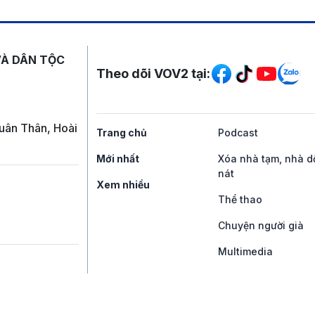
Mạng xã hội
VÀ DÂN TỘC
Theo dõi VOV2 tại:
uân Thân, Hoài
Trang chủ
Podcast
Mới nhất
Xóa nhà tạm, nhà d
nát
Xem nhiều
Thể thao
Chuyện người già
Multimedia