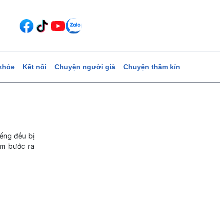
khỏe
Kết nối
Chuyện người già
Chuyện thầm kín
iếng đều bị
ám bước ra