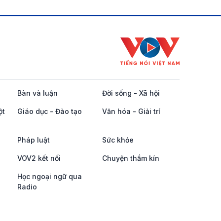
Bàn và luận
Đời sống - Xã hội
ột
Giáo dục - Đào tạo
Văn hóa - Giải trí
Pháp luật
Sức khỏe
VOV2 kết nối
Chuyện thầm kín
Học ngoại ngữ qua
Radio