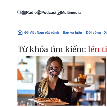
Nhảy đến nội dung
Radio
Podcast
Multimedia
Main navigation
Để Việt Nam cất cánh
Bàn và luận
Đời sống - X
Từ khóa tìm kiếm:
lên t