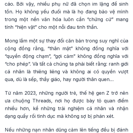
cáo. Bởi vậy, nhiều phụ nữ đã chọn im lặng để sinh
tồn. Họ không yếu đuối mà là họ đang bảo vệ mình
trong một nền văn hóa luôn cần “chứng cứ” mang
tính “hiện vật” cho một nỗi đau tinh thần.
Mong lắm một sự thay đổi căn bản trong suy nghĩ của
cộng đồng rằng, “thân mật” không đồng nghĩa với
“quyền động chạm”, “gợi cảm” không đồng nghĩa với
“cho phép”. Và tất cả chúng ta phải biết rằng: ranh giới
cá nhân là thiêng liêng và không ai có quyền vượt
qua, dù là sếp, thầy giáo, hay người thân quen…
Từ năm 2023, những người trẻ, thế hệ gen Z trở nên
ưa chuộng Threads, nơi họ được bày tỏ quan điểm
nhiều hơn, kể những trải nghiệm cá nhân và nhận
dạng quấy rối tình dục mà không sợ bị phán xét.
Nếu những nạn nhân dũng cảm lên tiếng đều bị đánh