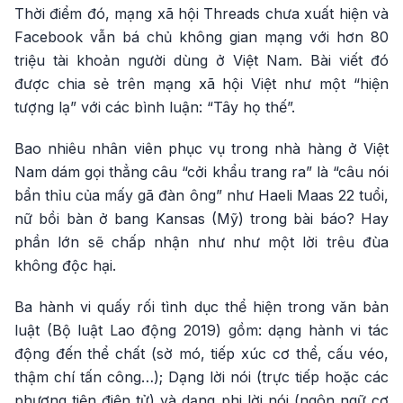
Thời điểm đó, mạng xã hội Threads chưa xuất hiện và
Facebook vẫn bá chủ không gian mạng với hơn 80
triệu tài khoản người dùng ở Việt Nam. Bài viết đó
được chia sẻ trên mạng xã hội Việt như một “hiện
tượng lạ” với các bình luận: “Tây họ thế”.
Bao nhiêu nhân viên phục vụ trong nhà hàng ở Việt
Nam dám gọi thẳng câu “cởi khẩu trang ra” là “câu nói
bẩn thỉu của mấy gã đàn ông” như Haeli Maas 22 tuổi,
nữ bồi bàn ở bang Kansas (Mỹ) trong bài báo? Hay
phần lớn sẽ chấp nhận như như một lời trêu đùa
không độc hại.
Ba hành vi quấy rối tình dục thể hiện trong văn bản
luật (Bộ luật Lao động 2019) gồm: dạng hành vi tác
động đến thể chất (sờ mó, tiếp xúc cơ thể, cấu véo,
thậm chí tấn công…); Dạng lời nói (trực tiếp hoặc các
phương tiện điện tử) và dạng phi lời nói (ngôn ngữ cơ