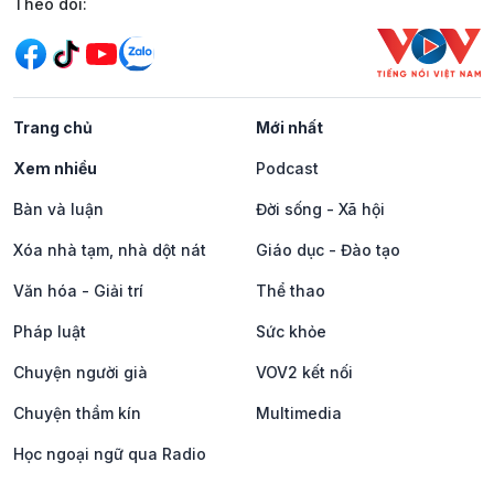
Mạng xã hội
Theo dõi:
Trang chủ
Mới nhất
Xem nhiều
Podcast
Bàn và luận
Đời sống - Xã hội
Xóa nhà tạm, nhà dột nát
Giáo dục - Đào tạo
Văn hóa - Giải trí
Thể thao
Pháp luật
Sức khỏe
Chuyện người già
VOV2 kết nối
Chuyện thầm kín
Multimedia
Học ngoại ngữ qua Radio