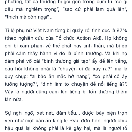
phương, tất cả thường bị gói gọn trong cụm từ “có gì
đâu mà nghiêm trọng”, “sao cứ phải làm quá lên”,
“thích mà còn ngại”…
Tỉ lệ phụ nữ Việt Nam từng bị quấy rối tình dục là 87%
(theo nghiên cứu của Tổ chức Action Aid). Họ không
chỉ bị xâm phạm về thể chất hay tinh thần, mà bị ép
phải cảm thấy hành vi đó là bình thường. Và khi họ
dám phá vỡ cái “bình thường giả tạo” ấy để lên tiếng,
câu hỏi không phải là “chuyện gì đã xảy ra?” mà là
quy chụp: “ai bảo ăn mặc hở hang”, “có phải cô ấy
tưởng tượng?”, “định làm to chuyện để nổi tiếng à?”.
Vậy là người dũng cảm lên tiếng bị tổn thương thêm
lần nữa.
Sự nghi ngờ, xét nét, đàm tiếu… được bày biện trọn
vẹn như một bản án lặng lẽ. Đau đớn hơn, người chịu
hậu quả lại không phải là kẻ gây hại, mà là người tố