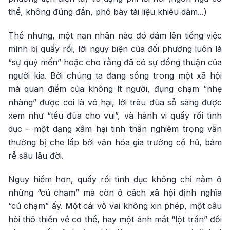
thể, không đúng đắn, phô bày tài liệu khiêu dâm...)
Thế nhưng, một nạn nhân nào đó dám lên tiếng việc
mình bị quấy rối, lời ngụy biện của đối phương luôn là
“sự quý mến” hoặc cho rằng đã có sự đồng thuận của
người kia. Bởi chúng ta đang sống trong một xã hội
mà quan điểm của không ít người, đụng chạm “nhẹ
nhàng” được coi là vô hại, lời trêu đùa sỗ sàng được
xem như “tếu đùa cho vui”, và hành vi quấy rối tình
dục – một dạng xâm hại tinh thần nghiêm trọng vẫn
thường bị che lấp bởi văn hóa gia trưởng cổ hủ, bám
rễ sâu lâu đời.
Nguy hiểm hơn, quấy rối tình dục không chỉ nằm ở
những “cú chạm” mà còn ở cách xã hội định nghĩa
“cú chạm” ấy. Một cái vỗ vai không xin phép, một câu
hỏi thô thiển về cơ thể, hay một ánh mắt “lột trần” đối