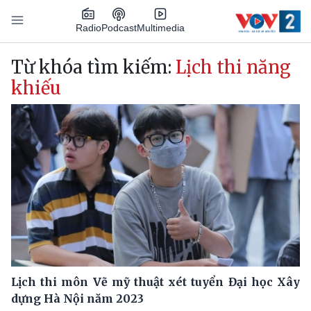
Nhảy đến nội dung
Podcast
Radio
Multimedia
Main navigation
Từ khóa tìm kiếm:
Lịch thi năng
khiếu
Lịch thi môn Vẽ mỹ thuật xét tuyển Đại học Xây
dựng Hà Nội năm 2023