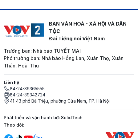
BAN VĂN HOÁ - XÃ HỘI VÀ DÂN
TỘC
Đài Tiếng nói Việt Nam
Trưởng ban: Nhà báo TUYẾT MAI
Phó trưởng ban: Nhà báo Hồng Lan, Xuân Thọ, Xuân
Thân, Hoài Thu
Liên hệ
84-24-39365555
84-24-39342724
41-43 phố Bà Triệu, phường Cửa Nam, TP. Hà Nội
Phát triển và vận hành bởi SolidTech
Mạng xã hội
Theo dõi: