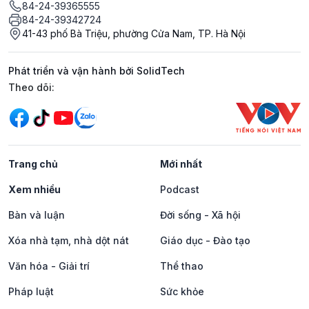
84-24-39365555
84-24-39342724
41-43 phố Bà Triệu, phường Cửa Nam, TP. Hà Nội
Phát triển và vận hành bởi SolidTech
Mạng xã hội
Theo dõi:
Trang chủ
Mới nhất
Xem nhiều
Podcast
Bàn và luận
Đời sống - Xã hội
Xóa nhà tạm, nhà dột nát
Giáo dục - Đào tạo
Văn hóa - Giải trí
Thể thao
Pháp luật
Sức khỏe