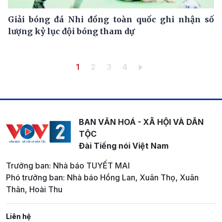
Giải bóng đá Nhi đồng toàn quốc ghi nhận số
lượng kỷ lục đội bóng tham dự
Pagination
Trang hiện thời
Trang
Trang
Trang
1
2
3
4
BAN VĂN HOÁ - XÃ HỘI VÀ DÂN
TỘC
Đài Tiếng nói Việt Nam
Trưởng ban: Nhà báo TUYẾT MAI
Phó trưởng ban: Nhà báo Hồng Lan, Xuân Thọ, Xuân
Thân, Hoài Thu
Liên hệ