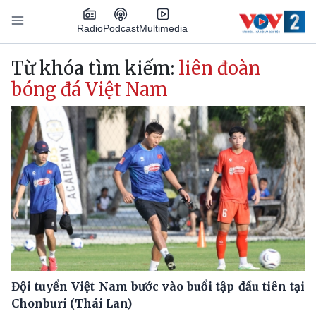
Nhảy đến nội dung
Podcast
Radio
Multimedia
Main navigation
Từ khóa tìm kiếm:
liên đoàn
bóng đá Việt Nam
Đội tuyển Việt Nam bước vào buổi tập đầu tiên tại
Chonburi (Thái Lan)