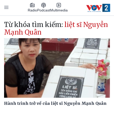
Nhảy đến nội dung
Podcast
Radio
Multimedia
Main navigation
Từ khóa tìm kiếm:
liệt sĩ Nguyễn
Mạnh Quân
Hành trình trở về của liệt sĩ Nguyễn Mạnh Quân