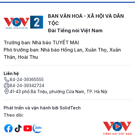
BAN VĂN HOÁ - XÃ HỘI VÀ DÂN
TỘC
Đài Tiếng nói Việt Nam
Trưởng ban: Nhà báo TUYẾT MAI
Phó trưởng ban: Nhà báo Hồng Lan, Xuân Thọ, Xuân
Thân, Hoài Thu
Liên hệ
84-24-39365555
84-24-39342724
41-43 phố Bà Triệu, phường Cửa Nam, TP. Hà Nội
Phát triển và vận hành bởi SolidTech
Mạng xã hội
Theo dõi: