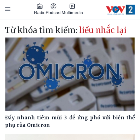
Nhảy đến nội dung
Podcast
Radio
Multimedia
Main navigation
Từ khóa tìm kiếm:
liều nhắc lại
Đẩy nhanh tiêm mũi 3 để ứng phó với biến thể
phụ của Omicron