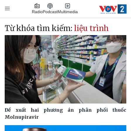
Nhảy đến nội dung
Podcast
Radio
Multimedia
Main navigation
Từ khóa tìm kiếm:
liệu trình
Đề xuất hai phương án phân phối thuốc
Molnupiravir