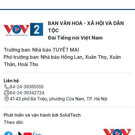
BAN VĂN HOÁ - XÃ HỘI VÀ DÂN
TỘC
Đài Tiếng nói Việt Nam
Trưởng ban: Nhà báo TUYẾT MAI
Phó trưởng ban: Nhà báo Hồng Lan, Xuân Thọ, Xuân
Thân, Hoài Thu
Liên hệ
84-24-39365555
84-24-39342724
41-43 phố Bà Triệu, phường Cửa Nam, TP. Hà Nội
Phát triển và vận hành bởi SolidTech
Mạng xã hội
Theo dõi: