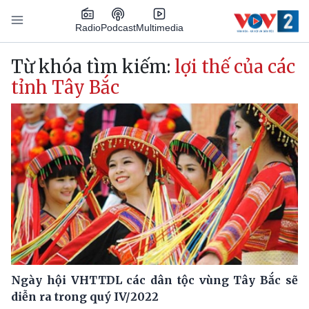
Nhảy đến nội dung
Podcast
Radio
Multimedia
Main navigation
Từ khóa tìm kiếm:
lợi thế của các
tỉnh Tây Bắc
Ngày hội VHTTDL các dân tộc vùng Tây Bắc sẽ
diễn ra trong quý IV/2022