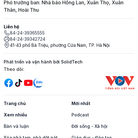
Phó trưởng ban: Nhà báo Hồng Lan, Xuân Thọ, Xuân
Thân, Hoài Thu
Liên hệ
84-24-39365555
84-24-39342724
41-43 phố Bà Triệu, phường Cửa Nam, TP. Hà Nội
Phát triển và vận hành bởi SolidTech
Mạng xã hội
Theo dõi:
Trang chủ
Mới nhất
Xem nhiều
Podcast
Bàn và luận
Đời sống - Xã hội
Xóa nhà tạm, nhà dột nát
Giáo dục - Đào tạo