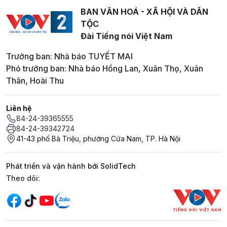
BAN VĂN HOÁ - XÃ HỘI VÀ DÂN
TỘC
Đài Tiếng nói Việt Nam
Trưởng ban: Nhà báo TUYẾT MAI
Phó trưởng ban: Nhà báo Hồng Lan, Xuân Thọ, Xuân
Thân, Hoài Thu
Liên hệ
84-24-39365555
84-24-39342724
41-43 phố Bà Triệu, phường Cửa Nam, TP. Hà Nội
Phát triển và vận hành bởi SolidTech
Mạng xã hội
Theo dõi: