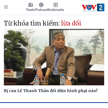
Nhảy đến nội dung
Podcast
Radio
Multimedia
Main navigation
Từ khóa tìm kiếm:
lừa dối
Bị can Lê Thanh Thản đối diện hình phạt nào?