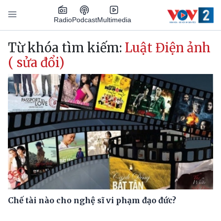
Nhảy đến nội dung
Podcast
Radio
Multimedia
Main navigation
Từ khóa tìm kiếm:
Luật Điện ảnh
( sửa đổi)
Chế tài nào cho nghệ sĩ vi phạm đạo đức?