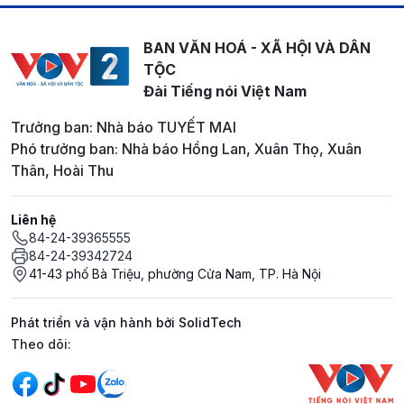
BAN VĂN HOÁ - XÃ HỘI VÀ DÂN
TỘC
Đài Tiếng nói Việt Nam
Trưởng ban: Nhà báo TUYẾT MAI
Phó trưởng ban: Nhà báo Hồng Lan, Xuân Thọ, Xuân
Thân, Hoài Thu
Liên hệ
84-24-39365555
84-24-39342724
41-43 phố Bà Triệu, phường Cửa Nam, TP. Hà Nội
Phát triển và vận hành bởi SolidTech
Mạng xã hội
Theo dõi: