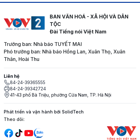
BAN VĂN HOÁ - XÃ HỘI VÀ DÂN
TỘC
Đài Tiếng nói Việt Nam
Trưởng ban: Nhà báo TUYẾT MAI
Phó trưởng ban: Nhà báo Hồng Lan, Xuân Thọ, Xuân
Thân, Hoài Thu
Liên hệ
84-24-39365555
84-24-39342724
41-43 phố Bà Triệu, phường Cửa Nam, TP. Hà Nội
Phát triển và vận hành bởi SolidTech
Mạng xã hội
Theo dõi: