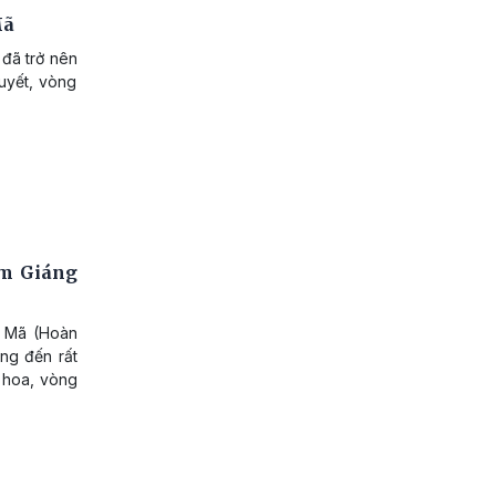
Mã
đã trở nên
tuyết, vòng
ềm Giáng
g Mã (Hoàn
ang đến rất
 hoa, vòng