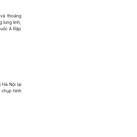
 và thoáng
 lung linh,
quốc Ả Rập
 Hà Nội lại
, chụp hình