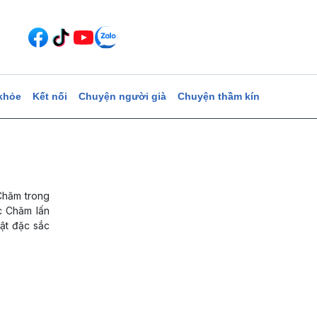
khỏe
Kết nối
Chuyện người già
Chuyện thầm kín
 Chăm trong
ộc Chăm lấn
uật đặc sắc