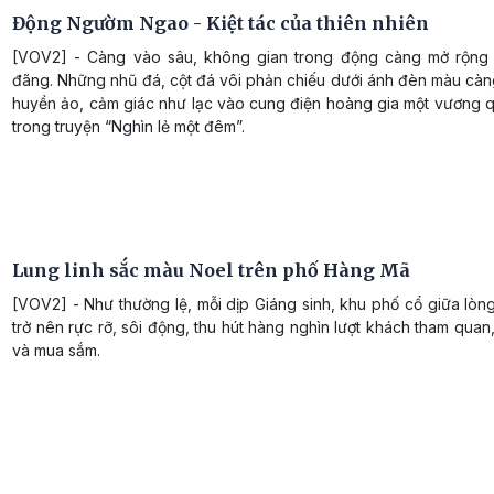
Động Ngườm Ngao - Kiệt tác của thiên nhiên
[VOV2] - Càng vào sâu, không gian trong động càng mở rộng
đãng. Những nhũ đá, cột đá vôi phản chiếu dưới ánh đèn màu càng
huyền ảo, cảm giác như lạc vào cung điện hoàng gia một vương 
trong truyện “Nghìn lẻ một đêm”.
Lung linh sắc màu Noel trên phố Hàng Mã
[VOV2] - Như thường lệ, mỗi dịp Giáng sinh, khu phố cổ giữa lòng
trở nên rực rỡ, sôi động, thu hút hàng nghìn lượt khách tham quan
và mua sắm.