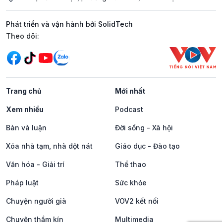
Phát triển và vận hành bởi SolidTech
Mạng xã hội
Theo dõi:
Trang chủ
Mới nhất
Xem nhiều
Podcast
Bàn và luận
Đời sống - Xã hội
Xóa nhà tạm, nhà dột nát
Giáo dục - Đào tạo
Văn hóa - Giải trí
Thể thao
Pháp luật
Sức khỏe
Chuyện người già
VOV2 kết nối
Chuyện thầm kín
Multimedia