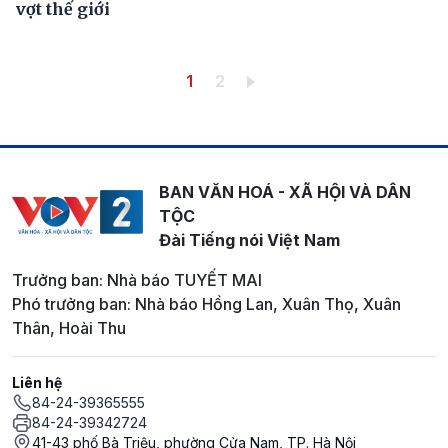
vợt thế giới
Pagination
Trang hiện thời
Trang
1
2
BAN VĂN HOÁ - XÃ HỘI VÀ DÂN
TỘC
Đài Tiếng nói Việt Nam
Trưởng ban: Nhà báo TUYẾT MAI
Phó trưởng ban: Nhà báo Hồng Lan, Xuân Thọ, Xuân
Thân, Hoài Thu
Liên hệ
84-24-39365555
84-24-39342724
41-43 phố Bà Triệu, phường Cửa Nam, TP. Hà Nội