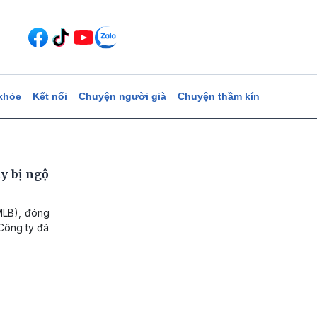
khỏe
Kết nối
Chuyện người già
Chuyện thầm kín
y bị ngộ
(MLB), đóng
Công ty đã