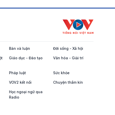
Bàn và luận
Đời sống - Xã hội
ột
Giáo dục - Đào tạo
Văn hóa - Giải trí
Pháp luật
Sức khỏe
VOV2 kết nối
Chuyện thầm kín
Học ngoại ngữ qua
Radio