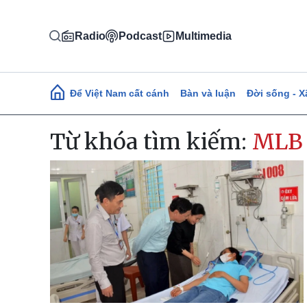
Nhảy đến nội dung
Radio
Podcast
Multimedia
Main navigation
Để Việt Nam cất cánh
Bàn và luận
Đời sống - X
Từ khóa tìm kiếm:
MLB