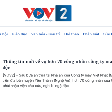
ã hội
Giáo dục
Văn hóa - Giải trí
Thể thao
Pháp luật
Sức 
Thông tin mới về vụ hơn 70 công nhân công ty ma
độc
[VOV2] - Sau bữa ăn trưa tại Nhà ăn của Công ty may Việt Nhật 
trên địa bàn huyện Yên Thành (Nghệ An), hơn 70 công nhân của 
phải nhập viện cấp cứu, nghi bị ngộ độc.