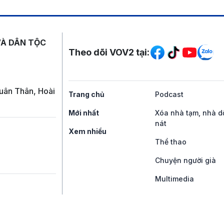
Mạng xã hội
VÀ DÂN TỘC
Theo dõi VOV2 tại:
uân Thân, Hoài
Trang chủ
Podcast
Mới nhất
Xóa nhà tạm, nhà d
nát
Xem nhiều
Thể thao
Chuyện người già
Multimedia