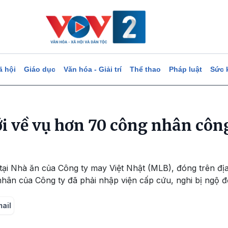
ã hội
Giáo dục
Văn hóa - Giải trí
Thể thao
Pháp luật
Sức 
i về vụ hơn 70 công nhân công
 tại Nhà ăn của Công ty may Việt Nhật (MLB), đóng trên đ
hân của Công ty đã phải nhập viện cấp cứu, nghi bị ngộ đ
mail