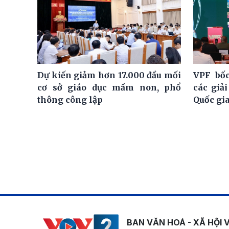
Dự kiến giảm hơn 17.000 đầu mối
VPF bốc
cơ sở giáo dục mầm non, phổ
các giả
thông công lập
Quốc gi
BAN VĂN HOÁ - XÃ HỘI 