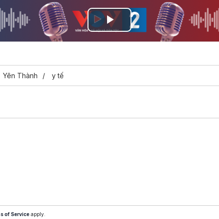
Play
Video
Yên Thành
y tế
s of Service
apply.