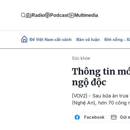
Nhảy đến nội dung
Radio
Podcast
Multimedia
Main navigation
Để Việt Nam cất cánh
Bàn và luận
Đời sống - X
Sức khỏe
Thông tin mớ
ngộ độc
[VOV2] - Sau bữa ăn trưa
(Nghệ An), hơn 70 công n
Facebook
Gửi 