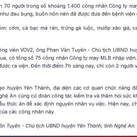
n 70 người trong số khoảng 1.400 công nhân Công ty ma
 như đau bụng, buồn nôn nên đã được đưa đến bệnh viện để
: cơm, cá bạc má rán, trứng gà luộc, mướp xào giá, ca
phóng viên VOV2, ông Phan Văn Tuyên - Chủ tịch UBND hu
 qua, có tổng số 75 công nhân Công ty may MLB nhập viện.
ược ra viện. Đến thời điểm 7h sáng nay, chỉ còn 2 người 
đạo huyện Yên Thành, đại diện các cơ quan chức năng đ
ghệ An cũng cử đoàn công tác kiểm tra và thăm hỏi sức k
ẫu thức ăn để xác định nguyên nhân vụ việc. Hiện nay, ch
của các công nhân này.
ăn Tuyên - Chủ tịch UBND huyện Yên Thành, tỉnh Nghệ An: