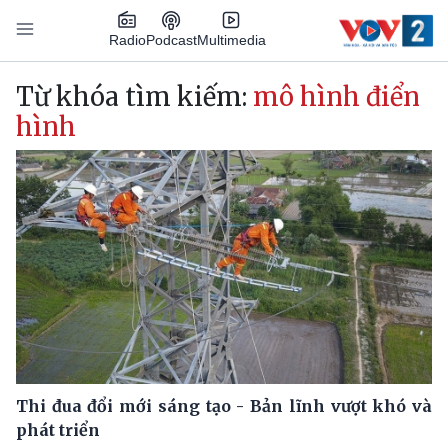
Nhảy đến nội dung
Podcast
Radio
Multimedia
Main navigation
Từ khóa tìm kiếm:
mô hình điển
hình
Thi đua đổi mới sáng tạo - Bản lĩnh vượt khó và
phát triển