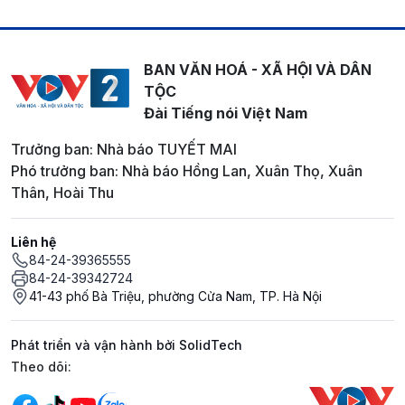
BAN VĂN HOÁ - XÃ HỘI VÀ DÂN
TỘC
Đài Tiếng nói Việt Nam
Trưởng ban: Nhà báo TUYẾT MAI
Phó trưởng ban: Nhà báo Hồng Lan, Xuân Thọ, Xuân
Thân, Hoài Thu
Liên hệ
84-24-39365555
84-24-39342724
41-43 phố Bà Triệu, phường Cửa Nam, TP. Hà Nội
Phát triển và vận hành bởi SolidTech
Mạng xã hội
Theo dõi: