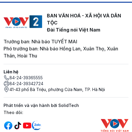
BAN VĂN HOÁ - XÃ HỘI VÀ DÂN
TỘC
Đài Tiếng nói Việt Nam
Trưởng ban: Nhà báo TUYẾT MAI
Phó trưởng ban: Nhà báo Hồng Lan, Xuân Thọ, Xuân
Thân, Hoài Thu
Liên hệ
84-24-39365555
84-24-39342724
41-43 phố Bà Triệu, phường Cửa Nam, TP. Hà Nội
Phát triển và vận hành bởi SolidTech
Mạng xã hội
Theo dõi: