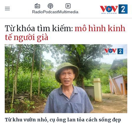
Nhảy đến nội dung
Podcast
Radio
Multimedia
Main navigation
Từ khóa tìm kiếm:
mô hình kinh
tế người già
Từ khu vườn nhỏ, cụ ông lan tỏa cách sống đẹp