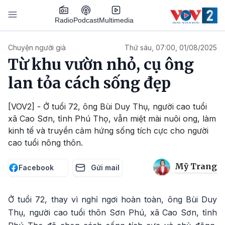
Nhảy đến nội dung
Podcast
Radio
Multimedia
Main navigation
Chuyện người già
Thứ sáu, 07:00, 01/08/2025
Từ khu vườn nhỏ, cụ ông
lan tỏa cách sống đẹp
[VOV2] - Ở tuổi 72, ông Bùi Duy Thụ, người cao tuổi
xã Cao Sơn, tỉnh Phú Thọ, vẫn miệt mài nuôi ong, làm
kinh tế và truyền cảm hứng sống tích cực cho người
cao tuổi nông thôn.
Mỹ Trang
Facebook
Gửi mail
Ở tuổi 72, thay vì nghỉ ngơi hoàn toàn, ông Bùi Duy
Thụ, người cao tuổi thôn Sơn Phú, xã Cao Sơn, tỉnh