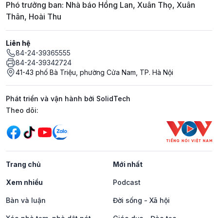
Phó trưởng ban: Nhà báo Hồng Lan, Xuân Thọ, Xuân
Thân, Hoài Thu
Liên hệ
84-24-39365555
84-24-39342724
41-43 phố Bà Triệu, phường Cửa Nam, TP. Hà Nội
Phát triển và vận hành bởi SolidTech
Mạng xã hội
Theo dõi:
Trang chủ
Mới nhất
Xem nhiều
Podcast
Bàn và luận
Đời sống - Xã hội