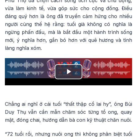
Phú Thọ đã chọn cách sống tích cực và chủ động,
vừa làm kinh tế, vừa góp sức cho cộng đồng. Điều
đáng quý hơn là ông đã truyền cảm hứng cho nhiều
người cùng thế hệ rằng: tuổi già không có nghĩa là
ngừng phấn đấu, mà là bắt đầu một hành trình sống
mới, ý nghĩa hơn, gắn bó hơn với quê hương và tình
làng nghĩa xóm.
Play
Video
Chẳng ai nghĩ ở cái tuổi “thất thập cổ lai hy”, ông Bùi
Duy Thụ vẫn cần mẫn chăm sóc từng tổ ong, quay
mật, đóng chai, hướng dẫn bà con kỹ thuật chăn nuôi.
“72 tuổi rồi, nhưng nuôi ong thì không phân biệt tuổi