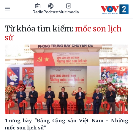
Nhảy đến nội dung
Podcast
Radio
Multimedia
Main navigation
Từ khóa tìm kiếm:
mốc son lịch
sử
Trưng bày "Đảng Cộng sản Việt Nam - Những
mốc son lịch sử"