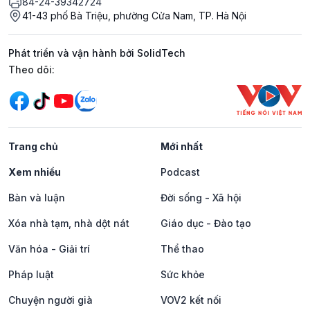
84-24-39342724
41-43 phố Bà Triệu, phường Cửa Nam, TP. Hà Nội
Phát triển và vận hành bởi SolidTech
Mạng xã hội
Theo dõi:
Trang chủ
Mới nhất
Xem nhiều
Podcast
Bàn và luận
Đời sống - Xã hội
Xóa nhà tạm, nhà dột nát
Giáo dục - Đào tạo
Văn hóa - Giải trí
Thể thao
Pháp luật
Sức khỏe
Chuyện người già
VOV2 kết nối