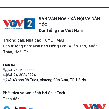
BAN VĂN HOÁ - XÃ HỘI VÀ DÂN
TỘC
Đài Tiếng nói Việt Nam
Trưởng ban: Nhà báo TUYẾT MAI
Phó trưởng ban: Nhà báo Hồng Lan, Xuân Thọ, Xuân
Thân, Hoài Thu
Liên hệ
84-24-39365555
84-24-39342724
41-43 phố Bà Triệu, phường Cửa Nam, TP. Hà Nội
Phát triển và vận hành bởi SolidTech
Mạng xã hội
Theo dõi: