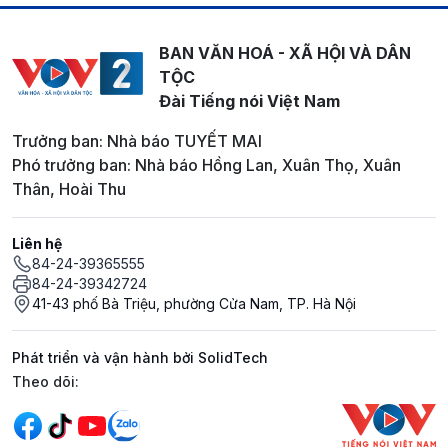
BAN VĂN HOÁ - XÃ HỘI VÀ DÂN
TỘC
Đài Tiếng nói Việt Nam
Trưởng ban: Nhà báo TUYẾT MAI
Phó trưởng ban: Nhà báo Hồng Lan, Xuân Thọ, Xuân
Thân, Hoài Thu
Liên hệ
84-24-39365555
84-24-39342724
41-43 phố Bà Triệu, phường Cửa Nam, TP. Hà Nội
Phát triển và vận hành bởi SolidTech
Mạng xã hội
Theo dõi: