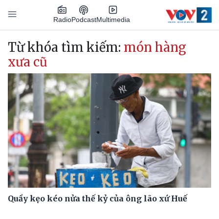
Nhảy đến nội dung
Podcast
Radio
Multimedia
Main navigation
Từ khóa tìm kiếm:
món hàng
xưa cũ
Quầy kẹo kéo nửa thế kỷ của ông lão xứ Huế