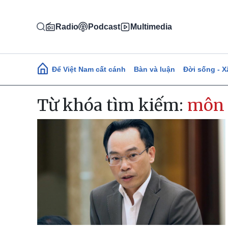
Nhảy đến nội dung
Radio
Podcast
Multimedia
Main navigation
Để Việt Nam cất cánh
Bàn và luận
Đời sống - X
Từ khóa tìm kiếm:
môn 