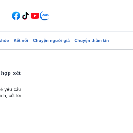
khỏe
Kết nối
Chuyện người già
Chuyện thầm kín
 hợp xét
sẽ yêu cầu
nh, cốt lõi