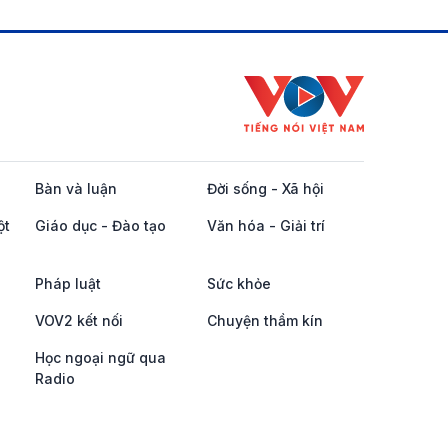
Bàn và luận
Đời sống - Xã hội
ột
Giáo dục - Đào tạo
Văn hóa - Giải trí
Pháp luật
Sức khỏe
VOV2 kết nối
Chuyện thầm kín
Học ngoại ngữ qua
Radio