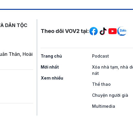
Mạng xã hội
VÀ DÂN TỘC
Theo dõi VOV2 tại:
uân Thân, Hoài
Trang chủ
Podcast
Mới nhất
Xóa nhà tạm, nhà d
nát
Xem nhiều
Thể thao
Chuyện người già
Multimedia