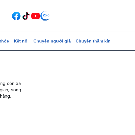
khỏe
Kết nối
Chuyện người già
Chuyện thầm kín
ông còn xa
 gian, song
 hàng.