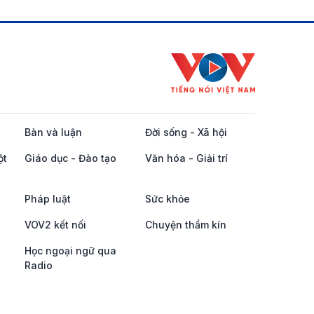
Bàn và luận
Đời sống - Xã hội
ột
Giáo dục - Đào tạo
Văn hóa - Giải trí
Pháp luật
Sức khỏe
VOV2 kết nối
Chuyện thầm kín
Học ngoại ngữ qua
Radio