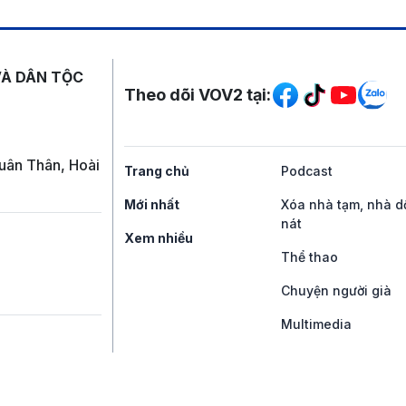
Mạng xã hội
VÀ DÂN TỘC
Theo dõi VOV2 tại:
uân Thân, Hoài
Trang chủ
Podcast
Mới nhất
Xóa nhà tạm, nhà d
nát
Xem nhiều
Thể thao
Chuyện người già
Multimedia