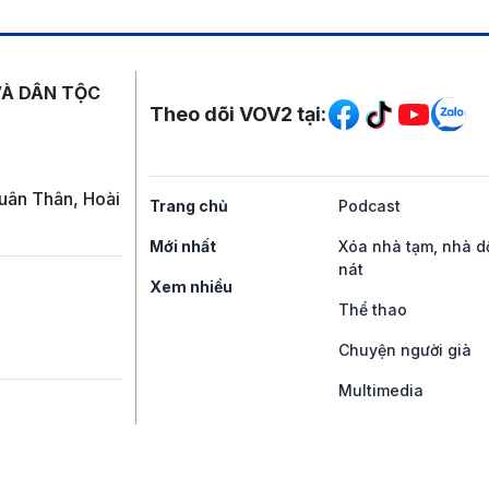
Mạng xã hội
VÀ DÂN TỘC
Theo dõi VOV2 tại:
uân Thân, Hoài
Trang chủ
Podcast
Mới nhất
Xóa nhà tạm, nhà d
nát
Xem nhiều
Thể thao
Chuyện người già
Multimedia