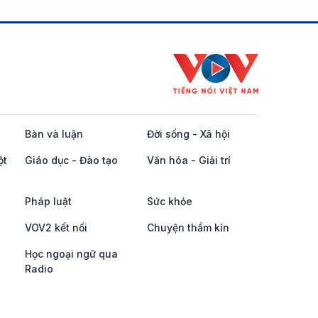
Bàn và luận
Đời sống - Xã hội
ột
Giáo dục - Đào tạo
Văn hóa - Giải trí
Pháp luật
Sức khỏe
VOV2 kết nối
Chuyện thầm kín
Học ngoại ngữ qua
Radio