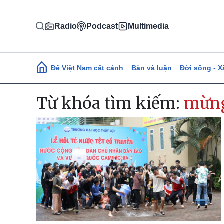
Nhảy đến nội dung
Radio
Podcast
Multimedia
Main navigation
Để Việt Nam cất cánh
Bàn và luận
Đời sống - X
Từ khóa tìm kiếm:
mừn