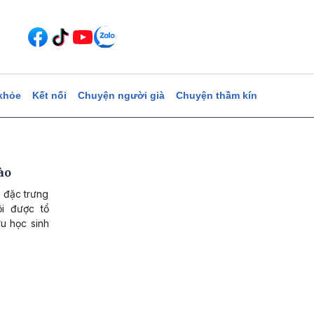
khỏe
Kết nối
Chuyện người già
Chuyện thầm kín
ào
t đặc trưng
i được tổ
ưu học sinh