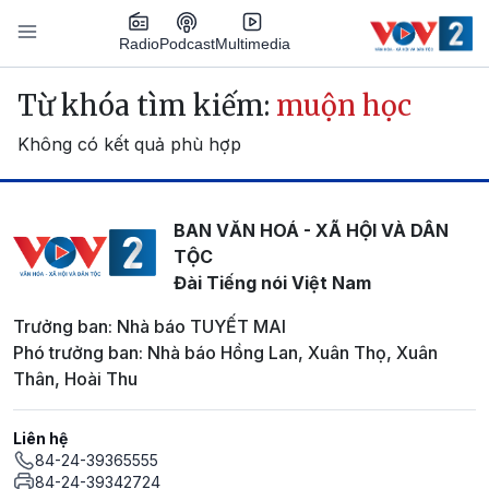
Nhảy đến nội dung
Podcast
Radio
Multimedia
Main navigation
Từ khóa tìm kiếm:
muộn học
Không có kết quả phù hợp
BAN VĂN HOÁ - XÃ HỘI VÀ DÂN
TỘC
Đài Tiếng nói Việt Nam
Trưởng ban: Nhà báo TUYẾT MAI
Phó trưởng ban: Nhà báo Hồng Lan, Xuân Thọ, Xuân
Thân, Hoài Thu
Liên hệ
84-24-39365555
84-24-39342724