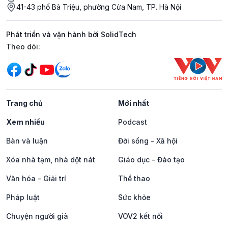
41-43 phố Bà Triệu, phường Cửa Nam, TP. Hà Nội
Phát triển và vận hành bởi SolidTech
Mạng xã hội
Theo dõi:
Trang chủ
Mới nhất
Xem nhiều
Podcast
Bàn và luận
Đời sống - Xã hội
Xóa nhà tạm, nhà dột nát
Giáo dục - Đào tạo
Văn hóa - Giải trí
Thể thao
Pháp luật
Sức khỏe
Chuyện người già
VOV2 kết nối