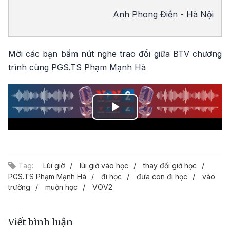
Anh Phong Điền - Hà Nội
Mời các bạn bấm nút nghe trao đổi giữa BTV chương
trình cùng PGS.TS Phạm Mạnh Hà
Play
Video
Tag:
Lùi giờ
lùi giờ vào học
thay đổi giờ học
PGS.TS Phạm Mạnh Hà
đi học
đưa con đi học
vào
trường
muộn học
VOV2
Viết bình luận