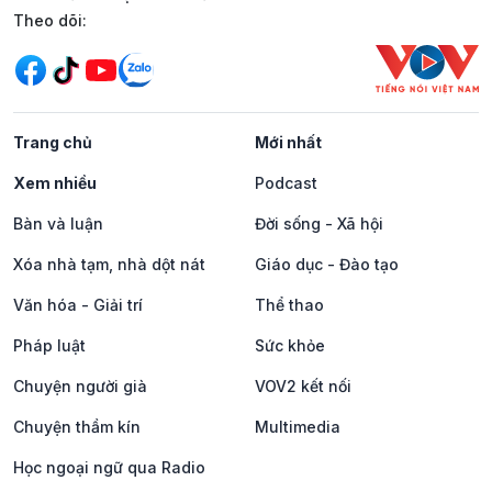
Mạng xã hội
Theo dõi:
Trang chủ
Mới nhất
Xem nhiều
Podcast
Bàn và luận
Đời sống - Xã hội
Xóa nhà tạm, nhà dột nát
Giáo dục - Đào tạo
Văn hóa - Giải trí
Thể thao
Pháp luật
Sức khỏe
Chuyện người già
VOV2 kết nối
Chuyện thầm kín
Multimedia
Học ngoại ngữ qua Radio