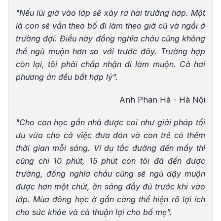
"Nếu lùi giờ vào lớp sẽ xảy ra hai trường hợp. Một
là con sẽ vẫn theo bố đi làm theo giờ cũ và ngồi ở
trường đợi. Điều này đồng nghĩa cháu cũng không
thể ngủ muộn hơn so với trước đây. Trường hợp
còn lại, tôi phải chấp nhận đi làm muộn. Cả hai
phương án đều bất hợp lý".
Anh Phan Hà - Hà Nội
"Cho con học gần nhà được coi như giải pháp tối
ưu vừa cho cả việc đưa đón và con trẻ có thêm
thời gian mỗi sáng. Ví dụ tắc đường đến mấy thì
cũng chỉ 10 phút, 15 phút con tôi đã đến được
trường, đồng nghĩa cháu cũng sẽ ngủ dậy muộn
được hơn một chút, ăn sáng đầy đủ trước khi vào
lớp. Mùa đông học ở gần càng thể hiện rõ lợi ích
cho sức khỏe và cả thuận lợi cho bố mẹ”.