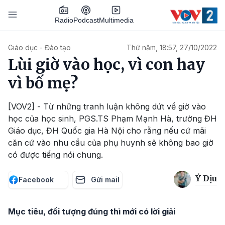
Nhảy đến nội dung
Podcast
Radio
Multimedia
Main navigation
Giáo dục - Đào tạo
Thứ năm, 18:57, 27/10/2022
Lùi giờ vào học, vì con hay
vì bố mẹ?
[VOV2] - Từ những tranh luận không dứt về giờ vào
học của học sinh, PGS.TS Phạm Mạnh Hà, trường ĐH
Giáo dục, ĐH Quốc gia Hà Nội cho rằng nếu cứ mãi
căn cứ vào nhu cầu của phụ huynh sẽ không bao giờ
có được tiếng nói chung.
Ý Dịu
Facebook
Gửi mail
Mục tiêu, đối tượng đúng thì mới có lời giải