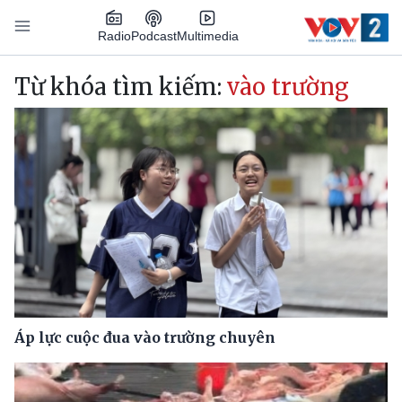
Nhảy đến nội dung
Podcast
Radio
Multimedia
Main navigation
Từ khóa tìm kiếm:
vào trường
Áp lực cuộc đua vào trường chuyên