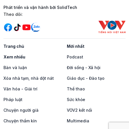
Phát triển và vận hành bởi SolidTech
Mạng xã hội
Theo dõi:
Trang chủ
Mới nhất
Xem nhiều
Podcast
Bàn và luận
Đời sống - Xã hội
Xóa nhà tạm, nhà dột nát
Giáo dục - Đào tạo
Văn hóa - Giải trí
Thể thao
Pháp luật
Sức khỏe
Chuyện người già
VOV2 kết nối
Chuyện thầm kín
Multimedia