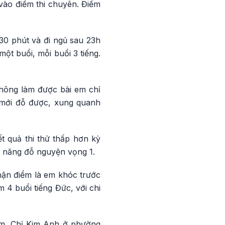
 vào điểm thi chuyên. Điểm
30 phút và đi ngủ sau 23h
ột buổi, mỗi buổi 3 tiếng.
không làm được bài em chỉ
 mới đỗ được, xung quanh
t quả thi thử thấp hơn kỳ
ả năng đỗ nguyện vọng 1.
hận điểm là em khóc trước
 4 buổi tiếng Đức, với chi
ớm. Chị Kim Anh ở phường