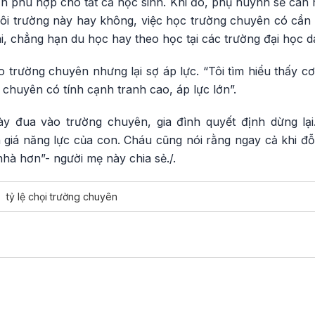
n phù hợp cho tất cả học sinh. Khi đó, phụ huynh sẽ cân 
ôi trường này hay không, việc học trường chuyên có cần 
ai, chẳng hạn du học hay theo học tại các trường đại học d
trường chuyên nhưng lại sợ áp lực. “Tôi tìm hiểu thấy cơ
 chuyên có tính cạnh tranh cao, áp lực lớn”.
y đua vào trường chuyên, gia đình quyết định dừng lại
giá năng lực của con. Cháu cũng nói rằng ngay cả khi đ
hà hơn”- người mẹ này chia sẻ./.
tỷ lệ chọi trường chuyên