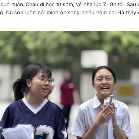
uối tuần. Cháu đi học từ sớm, về nhà lúc 7- 8h tối. Sau bữ
ng. Dù con luôn nói mình ổn song nhiều hôm chị Hà thấy