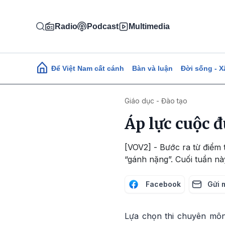
Nhảy đến nội dung
Radio
Podcast
Multimedia
Main navigation
Để Việt Nam cất cánh
Bàn và luận
Đời sống - X
Giáo dục - Đào tạo
Áp lực cuộc 
[VOV2] - Bước ra từ điểm 
“gánh nặng”. Cuối tuần nà
Facebook
Gửi 
Lựa chọn thi chuyên môn