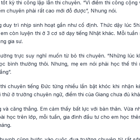
tốt kỳ thi công lập lẫn thi chuyên. “Vì điểm thi công cộng
ểm chuyên phải rất cao mới đỗ được”, Nhung nói.
duy trì nhịp sinh hoạt gần như cố định. Thức dậy lúc 5h
em còn luyện thi ở 3 cơ sở dạy tiếng Nhật khác. Mỗi tuần m
ng gia sư.
thường trực suy nghĩ muốn từ bỏ thi chuyên. “Những lúc 
ọc bình thường thôi. Nhưng, mẹ em nói phải học thế thì
ắng”.
thi chuyên tiếng Đức từng nhiều lần bật khóc khi nhận kế
hi thử ở trường chuyên ngữ, điểm thi của Giang chưa đủ kh
g và căng thẳng. Em cảm thấy bất lực với bản thân. Vừa n
ài học trên lớp, mỗi tuần, gia đình đầu tư cho em học thêm
háng.
 huynh cũng bước vào cuộc đua trường chuyên từ rất s