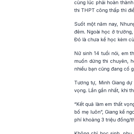
cùng lúc phải hoàn thành 
thi THPT công thấp thì đi
Suốt một năm nay, Nhung 
đêm. Ngoài học ở trường, 
Đó là chưa kể học kèm cù
Nữ sinh 14 tuổi nói, em 
muốn dừng thi chuyên, h
nhiều bạn cũng đang cố g
Tương tự, Minh Giang dự 
vọng. Lần gần nhất, khi t
“Kết quả làm em thất vọn
bố mẹ luôn”, Giang kể ngo
phí khoảng 3 triệu đồng/t
Không chỉ học sinh, phụ