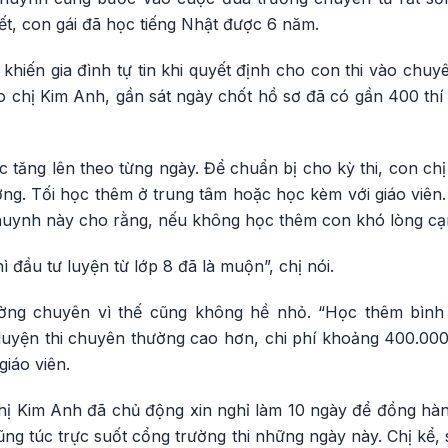
t, con gái đã học tiếng Nhật được 6 năm.
 khiến gia đình tự tin khi quyết định cho con thi vào ch
chị Kim Anh, gần sát ngày chốt hồ sơ đã có gần 400 thí s
ực tăng lên theo từng ngày. Để chuẩn bị cho kỳ thi, con c
ng. Tối học thêm ở trung tâm hoặc học kèm với giáo viên.
huynh này cho rằng, nếu không học thêm con khó lòng cạ
ì đầu tư luyện từ lớp 8 đã là muộn”, chị nói.
ường chuyên vì thế cũng không hề nhỏ. “Học thêm bìn
luyện thi chuyên thường cao hơn, chi phí khoảng 400.000 
giáo viên.
 chị Kim Anh đã chủ động xin nghỉ làm 10 ngày để đồng hà
ng túc trực suốt cổng trường thi những ngày này. Chị kể, 