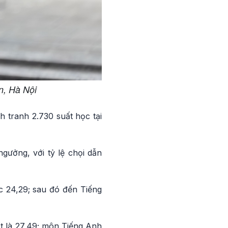
n, Hà Nội
 tranh 2.730 suất học tại
ưởng, với tỷ lệ chọi dẫn
 24,29; sau đó đến Tiếng
t là 27,49; môn Tiếng Anh