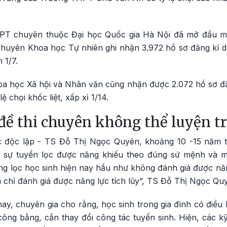
PT chuyên thuộc Đại học Quốc gia Hà Nội đã mở đầu m
uyên Khoa học Tự nhiên ghi nhận 3.972 hồ sơ đăng kí dự 
 1/7.
học Xã hội và Nhân văn cũng nhận được 2.072 hồ sơ đăn
 lệ chọi khốc liệt, xấp xỉ 1/14.
đề thi chuyên không thể luyện t
 độc lập - TS Đỗ Thị Ngọc Quyên, khoảng 10 -15 năm tr
 sự tuyển lọc được năng khiếu theo đúng sứ mệnh và mụ
sàng lọc học sinh hiện nay hầu như không đánh giá được nă
 chỉ đánh giá được năng lực tích lũy”, TS Đỗ Thị Ngọc Quy
ay, chuyên gia cho rằng, học sinh trong gia đình có điều ki
ng bằng, cần thay đổi công tác tuyển sinh. Hiện, các k