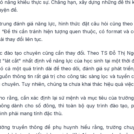
có năng khiếu thực sự. Chẳng hạn, xây dựng những đề thi 
uyện đề.
 trung đánh giá năng lực, hình thức đặt câu hỏi cũng the
 “Đề thi cần tránh hiện tượng quen thuộc, có format và có
i thay đổi liên tục.
ác đào tạo chuyên cũng cần thay đổi. Theo TS Đỗ Thị Ng
"lát cắt" nhất định về năng lực của học sinh tại một thời đ
ó cả một quá trình dài để theo dõi, đánh giá sự phát tri
uồn thông tin rất giá trị cho công tác sàng lọc và tuyển
 chuyên. Tuy nhiên, chúng ta chưa khai thác hiệu quả việc
 rằng, cần xác định lại sứ mệnh và mục tiêu của trườn
hông dành cho số đông, thì toàn bộ quy trình đào tạo,
sinh phải mang tính đặc thù.
ường truyền thông để phụ huynh hiểu rằng, trường chuy