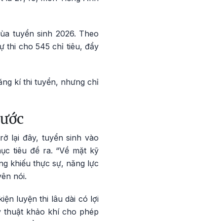
ùa tuyển sinh 2026. Theo
thi cho 545 chỉ tiêu, đẩy
g kí thi tuyển, nhưng chỉ
rước
ở lại đây, tuyển sinh vào
c tiêu đề ra. “Về mặt kỹ
ng khiếu thực sự, năng lực
ên nói.
ện luyện thi lâu dài có lợi
ỹ thuật khảo khí cho phép