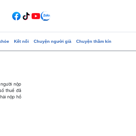
khỏe
Kết nối
Chuyện người già
Chuyện thầm kín
 người nộp
 số thuế đã
phải nộp hồ