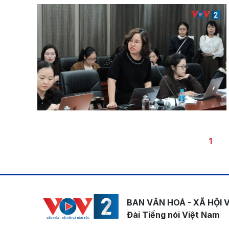
Pagination
Trang
1
BAN VĂN HOÁ - XÃ HỘI 
Đài Tiếng nói Việt Nam