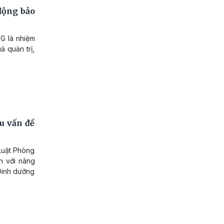
 động bảo
TG là nhiệm
 quản trị,
u vấn đề
Luật Phòng
n với nâng
 Dinh dưỡng