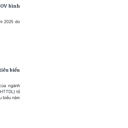
VOV bình
năm 2025 do
tiêu biểu
của ngành
VHTTDL) tổ
êu biểu năm