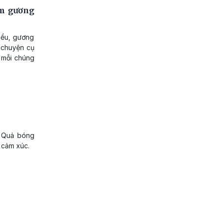
ấm gương
iểu, gương
u chuyện cụ
a mỗi chúng
ải Quả bóng
 cảm xúc.