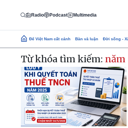
Nhảy đến nội dung
Radio
Podcast
Multimedia
Main navigation
Để Việt Nam cất cánh
Bàn và luận
Đời sống - X
Từ khóa tìm kiếm:
năm 