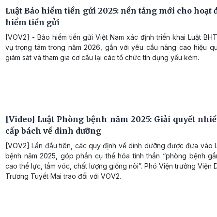
Luật Bảo hiểm tiền gửi 2025: nền tảng mới cho hoạt
hiểm tiền gửi
[VOV2] - Bảo hiểm tiền gửi Việt Nam xác định triển khai Luật BH
vụ trọng tâm trong năm 2026, gắn với yêu cầu nâng cao hiệu quả
giám sát và tham gia cơ cấu lại các tổ chức tín dụng yếu kém.
[Video] Luật Phòng bệnh năm 2025: Giải quyết nhiề
cấp bách về dinh dưỡng
[VOV2] Lần đầu tiên, các quy định về dinh dưỡng được đưa vào 
bệnh năm 2025, góp phần cụ thể hóa tinh thần “phòng bệnh gắ
cao thể lực, tầm vóc, chất lượng giống nòi”. Phó Viện trưởng Viện
Trương Tuyết Mai trao đổi với VOV2.