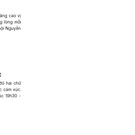
âng cao vị
ng lòng mỗi
hội Nguyễn
g
đó hai chữ
ậc cảm xúc.
úc 19h30 -