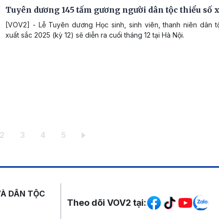
Tuyên dương 145 tấm gương người dân tộc thiểu số x
[VOV2] - Lễ Tuyên dương Học sinh, sinh viên, thanh niên dân tộ
xuất sắc 2025 (kỳ 12) sẽ diễn ra cuối tháng 12 tại Hà Nội.
 hiện thời
Trang
Trang
Trang
Trang
2
3
4
5
Mạng xã hội
VÀ DÂN TỘC
Theo dõi VOV2 tại: