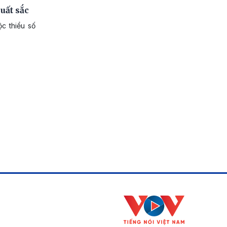
uất sắc
c thiểu số